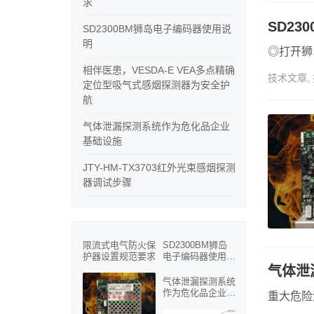
求
SD2
SD2300BM狮岛电子编码器使用说
明
◎打开狮
相伴医患，VESDA-E VEA多点精确
技术文章
,
定位型吸气式感烟探测器为安全护
航
气体泄漏探测系统作为危化品企业
基础设施
JTY-HM-TX3703红外光束感烟探测
器调试步骤
限流式电气防火保
SD2300BM狮岛
护器设置规范要求
电子编码器使用说
明
气体泄
气体泄漏探测系统
作为危化品企业基
重大危险
础设施