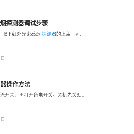
光束感烟探测器调试步骤
1、取下红外光束感烟
探测器
的上盖，৶…
2日
控制器操作方法
交流开关，再打开备电开关。关机先关&…
2日