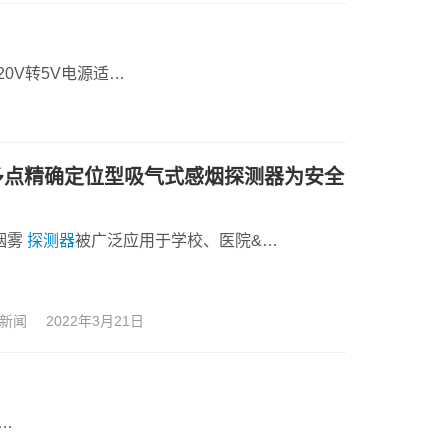
0V转5V电源适…
EA多点精确定位型吸气式感烟探测器为安全
烟雾
探测器
被广泛应用于学校、医院&…
新闻
2022年3月21日
…