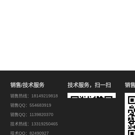
销售/技术服务
技术服务，扫一扫
销
销售热线：18149219818
销售QQ：554683919
销售QQ：1139820370
技术热线：13319250465
技术QQ：82490927