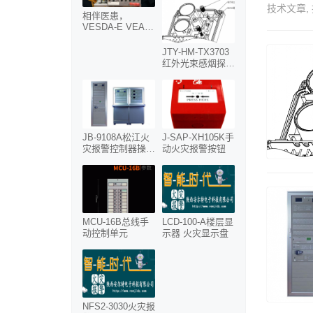
技术文章
,
相伴医患，
VESDA-E VEA多
点精确定位型吸气
式感烟探测器为安
JTY-HM-TX3703
全护航
红外光束感烟探测
器调试步骤
JB-9108A松江火
J-SAP-XH105K手
灾报警控制器操作
动火灾报警按钮
方法
MCU-16B总线手
LCD-100-A楼层显
动控制单元
示器 火灾显示盘
NFS2-3030火灾报